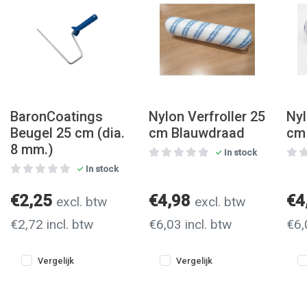
BaronCoatings
Nylon Verfroller 25
Nyl
Beugel 25 cm (dia.
cm Blauwdraad
cm 
8 mm.)
In stock
In stock
€2,25
€4,98
€4
excl. btw
excl. btw
€2,72 incl. btw
€6,03 incl. btw
€6,
Vergelijk
Vergelijk