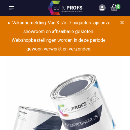
0
×
☀️ Vakantiemelding: Van 3 t/m 7 augustus zijn onze
showroom en afhaalbalie gesloten.
Webshopbestellingen worden in deze periode
gewoon verwerkt en verzonden.