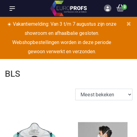
0
×
☀️ Vakantiemelding: Van 3 t/m 7 augustus zijn onze
showroom en afhaalbalie gesloten.
Webshopbestellingen worden in deze periode
gewoon verwerkt en verzonden.
BLS