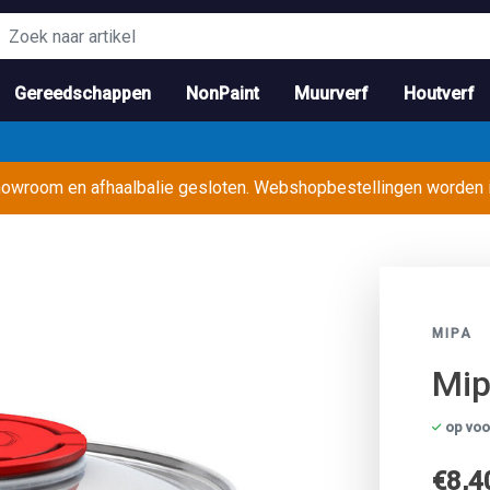
Gereedschappen
NonPaint
Muurverf
Houtverf
showroom en afhaalbalie gesloten. Webshopbestellingen worden
MIPA
Mip
op voo
€8,