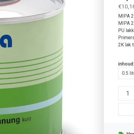
€10,16
MIPA 2K
MIPA 2
PU lakk
Primer
2K lak 
inhoud