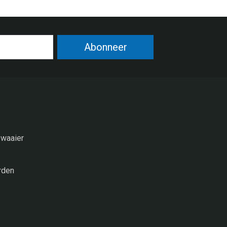
Abonneer
 waaier
rden