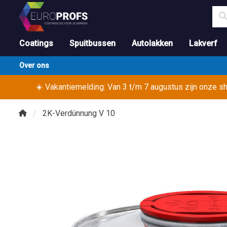
Coatings
Spuitbussen
Autolakken
Lakverf
Over ons
☀️ Vakantiemelding: Van 3 t/m 7 augustus zijn onze 
2K-Verdünnung V 10