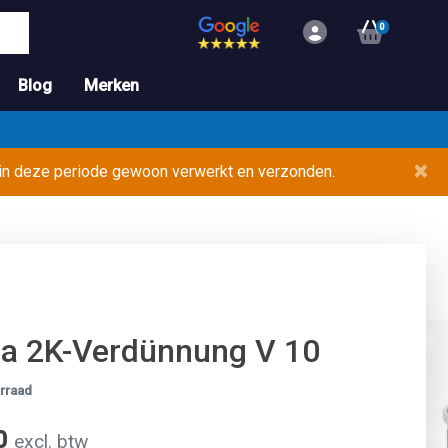
0
Blog
Merken
×
 in deze periode gewoon verwerkt en verzonden.
a 2K-Verdünnung V 10
rraad
40
excl. btw