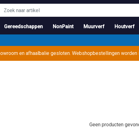
Gereedschappen
NonPaint
Muurverf
Houtverf
showroom en afhaalbalie gesloten. Webshopbestellingen worden
Geen producten gevond