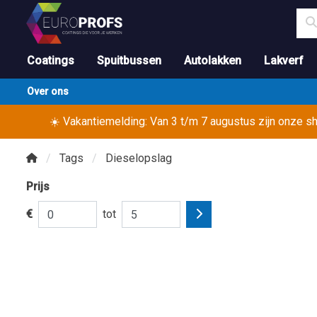
Coatings
Spuitbussen
Autolakken
Lakverf
Over ons
☀️ Vakantiemelding: Van 3 t/m 7 augustus zijn onze 
Tags
Dieselopslag
Prijs
€
tot