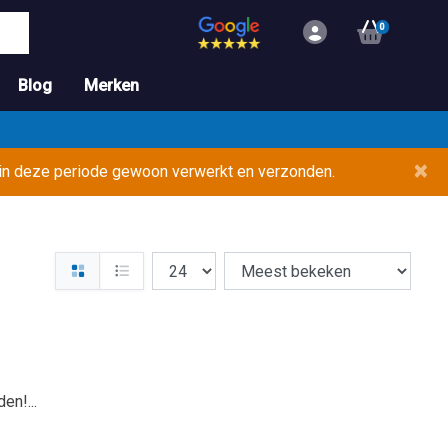
0
Blog
Merken
×
 in deze periode gewoon verwerkt en verzonden.
en!...