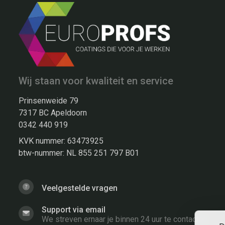
Wij staan voor kwaliteit en service
Prinsenweide 79
7317 BC Apeldoorn
0342 440 919
KVK nummer: 63473925
btw-nummer: NL 855 251 797 B01
Veelgestelde vragen
Support via email
We streven ernaar je binnen 24 uur te contacten.