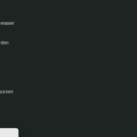
 waaier
rden
tbussen