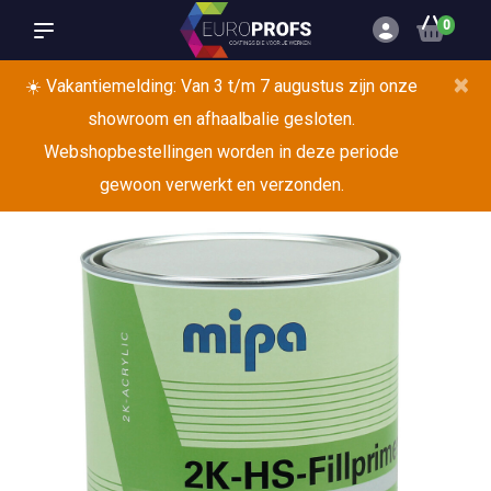
0
×
☀️ Vakantiemelding: Van 3 t/m 7 augustus zijn onze
showroom en afhaalbalie gesloten.
Webshopbestellingen worden in deze periode
gewoon verwerkt en verzonden.