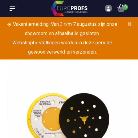
0
×
☀️ Vakantiemelding: Van 3 t/m 7 augustus zijn onze
showroom en afhaalbalie gesloten.
Webshopbestellingen worden in deze periode
gewoon verwerkt en verzonden.