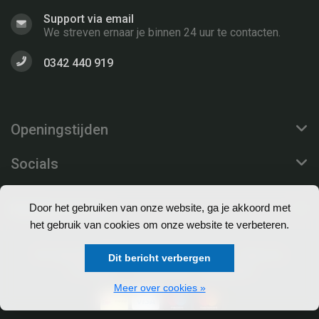
Support via email
We streven ernaar je binnen 24 uur te contacten.
0342 440 919
Openingstijden
Socials
Klantenservice
Door het gebruiken van onze website, ga je akkoord met
het gebruik van cookies om onze website te verbeteren.
© Copyright 2026 EuroProfs Webshop - Theme by
Dit bericht verbergen
Frontlabel
- Powered by
Lightspeed
Meer over cookies »