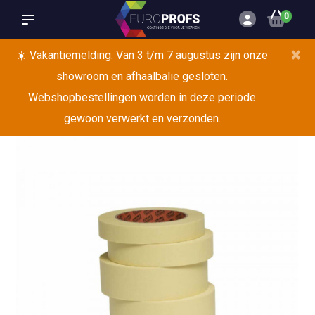
0
×
☀️ Vakantiemelding: Van 3 t/m 7 augustus zijn onze
showroom en afhaalbalie gesloten.
Webshopbestellingen worden in deze periode
gewoon verwerkt en verzonden.