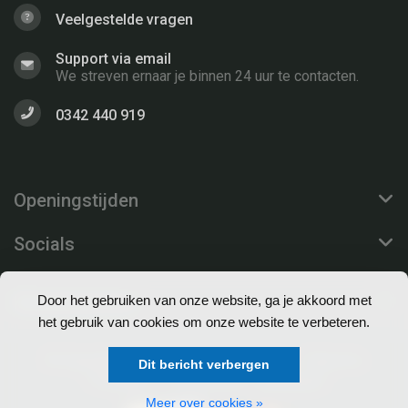
Veelgestelde vragen
Support via email
We streven ernaar je binnen 24 uur te contacten.
0342 440 919
Openingstijden
Socials
Klantenservice
Door het gebruiken van onze website, ga je akkoord met
het gebruik van cookies om onze website te verbeteren.
© Copyright 2026 EuroProfs Webshop - Theme by
Dit bericht verbergen
Frontlabel
- Powered by
Lightspeed
Meer over cookies »