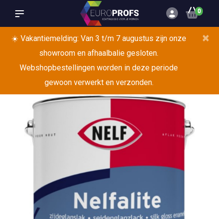
0
×
☀️ Vakantiemelding: Van 3 t/m 7 augustus zijn onze
showroom en afhaalbalie gesloten.
Webshopbestellingen worden in deze periode
gewoon verwerkt en verzonden.