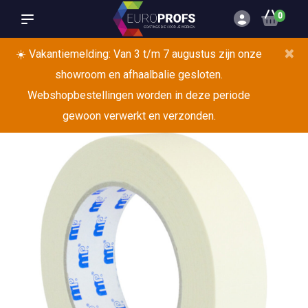
0
×
☀️ Vakantiemelding: Van 3 t/m 7 augustus zijn onze
showroom en afhaalbalie gesloten.
Webshopbestellingen worden in deze periode
gewoon verwerkt en verzonden.