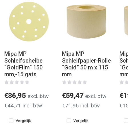
Mipa MP
Mipa MP
Mi
Schleifscheibe
Schleifpapier-Rolle
Sch
“GoldFilm” 150
“Gold” 50 m x 115
“Go
mm,-15 gats
mm
m
€36,95
€59,47
€1
excl. btw
excl. btw
€44,71 incl. btw
€71,96 incl. btw
€15
Vergelijk
Vergelijk