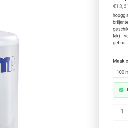
€13,61
hooggla
briljan
geschik
lak) - 
gebrui
Maak e