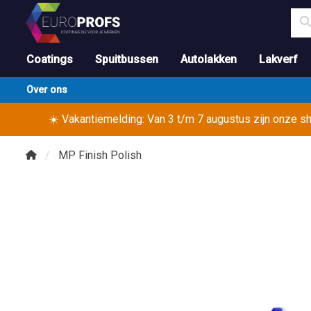
Coatings
Spuitbussen
Autolakken
Lakverf
Over ons
☀️ Vakantiemelding: Van 3 t/m 7 augustus zijn onze 
MP Finish Polish