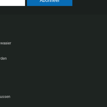
Abonneer
 waaier
rden
tbussen