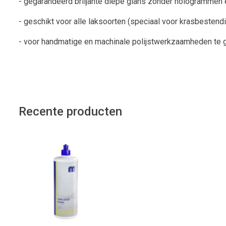
- gegarandeerd briljante diepe glans zonder hologrammen 
- geschikt voor alle laksoorten (speciaal voor krasbestendi
- voor handmatige en machinale polijstwerkzaamheden te 
Recente producten