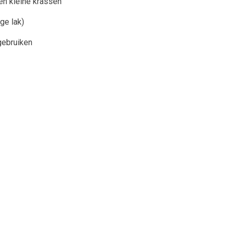
en kleine krassen
ge lak)
gebruiken