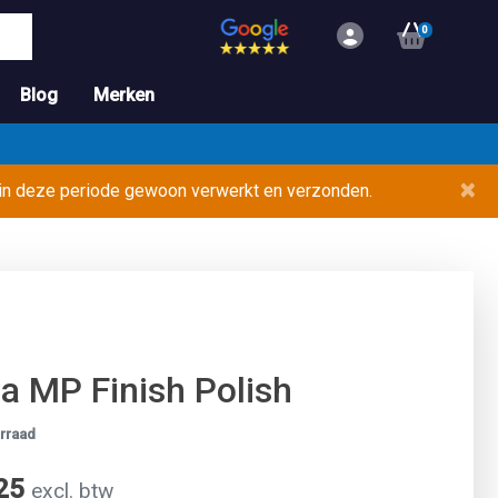
0
Blog
Merken
×
 in deze periode gewoon verwerkt en verzonden.
a MP Finish Polish
rraad
,25
excl. btw