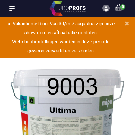
0
×
☀️ Vakantiemelding: Van 3 t/m 7 augustus zijn onze
showroom en afhaalbalie gesloten.
Webshopbestellingen worden in deze periode
gewoon verwerkt en verzonden.