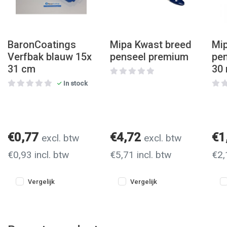
BaronCoatings
Mipa Kwast breed
Mi
Verfbak blauw 15x
penseel premium
pe
31 cm
30
In stock
€0,77
€4,72
€1
excl. btw
excl. btw
€0,93 incl. btw
€5,71 incl. btw
€2,
Vergelijk
Vergelijk