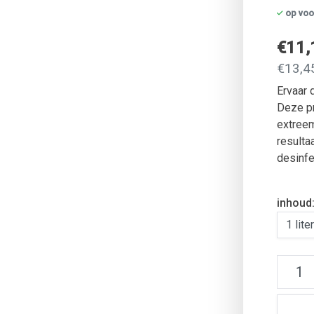
op voo
€11
€13,45
Ervaar 
Deze pr
extreem
resulta
desinfe
inhoud