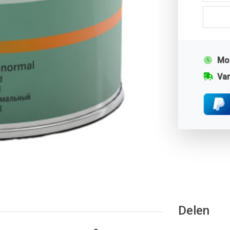
Mor
Van
Delen