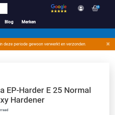
0
Blog
Merken
×
 in deze periode gewoon verwerkt en verzonden.
a EP-Harder E 25 Normal
xy Hardener
rraad