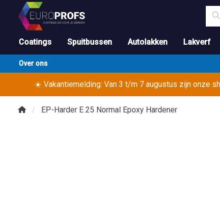
Coatings
Spuitbussen
Autolakken
Lakverf
Over ons
☀️ Vakantiemelding: Van 3 t/m 7 augustus zijn onze 
EP-Harder E 25 Normal Epoxy Hardener