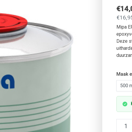
€14
€16,95
Mipa EP
epoxyv
Deze st
uithard
duurza
Maak e