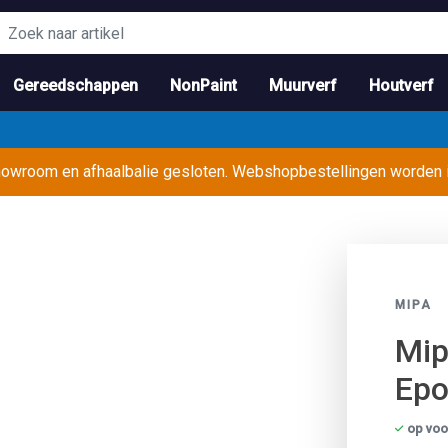
Gereedschappen
NonPaint
Muurverf
Houtverf
showroom en afhaalbalie gesloten. Webshopbestellingen worden
MIPA
Mip
Epo
op voo