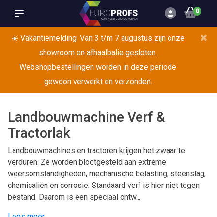
0
×
☀️ Vakantiemelding: Van 3 t/m 7 augustus zijn onze
showroom en afhaalbalie gesloten.
Webshopbestellingen worden in deze periode
gewoon verwerkt en verzonden.
Landbouwmachine Verf &
Tractorlak
Landbouwmachines en tractoren krijgen het zwaar te
verduren. Ze worden blootgesteld aan extreme
weersomstandigheden, mechanische belasting, steenslag,
chemicaliën en corrosie. Standaard verf is hier niet tegen
bestand. Daarom is een speciaal ontw...
Lees meer