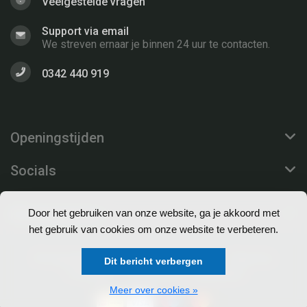
Veelgestelde vragen
Support via email
We streven ernaar je binnen 24 uur te contacten.
0342 440 919
Openingstijden
Socials
Klantenservice
Door het gebruiken van onze website, ga je akkoord met
het gebruik van cookies om onze website te verbeteren.
© Copyright 2026 EuroProfs Webshop - Theme by
Dit bericht verbergen
Frontlabel
- Powered by
Lightspeed
Meer over cookies »