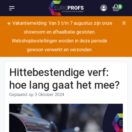
0
×
☀️ Vakantiemelding: Van 3 t/m 7 augustus zijn onze
showroom en afhaalbalie gesloten.
Webshopbestellingen worden in deze periode
gewoon verwerkt en verzonden.
Hittebestendige verf:
hoe lang gaat het mee?
Geplaatst op
3 Oktober 2024