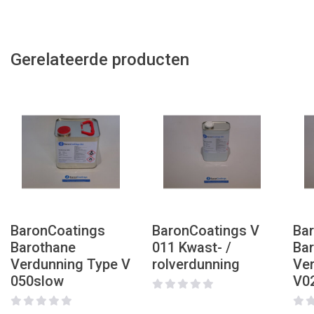
Gerelateerde producten
BaronCoatings
BaronCoatings V
Ba
Barothane
011 Kwast- /
Ba
Verdunning Type V
rolverdunning
Ve
050slow
V02