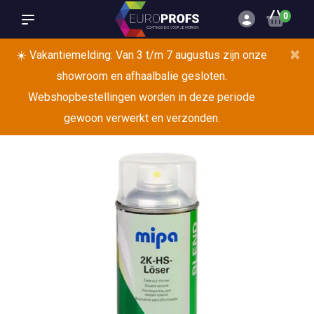
0
×
☀️ Vakantiemelding: Van 3 t/m 7 augustus zijn onze
showroom en afhaalbalie gesloten.
Webshopbestellingen worden in deze periode
gewoon verwerkt en verzonden.