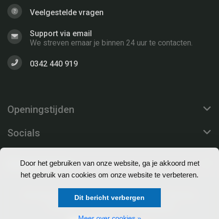
Veelgestelde vragen
Support via email
We streven ernaar je binnen 24 uur te contacten.
0342 440 919
Openingstijden
Socials
Klantenservice
Door het gebruiken van onze website, ga je akkoord met
het gebruik van cookies om onze website te verbeteren.
© Copyright 2026 EuroProfs Webshop - Theme by
Dit bericht verbergen
Frontlabel
- Powered by
Lightspeed
Meer over cookies »