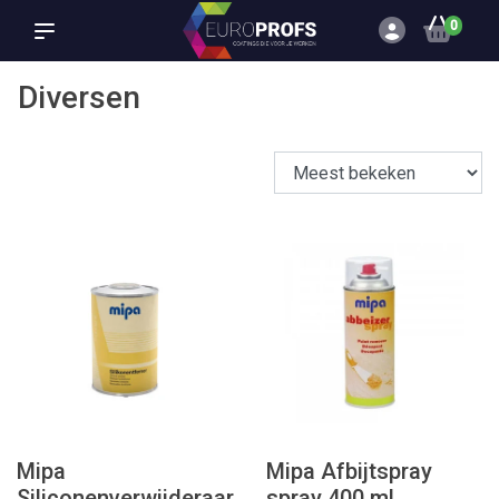
0
Diversen
Mipa
Mipa Afbijtspray
Siliconenverwijderaar
spray 400 ml