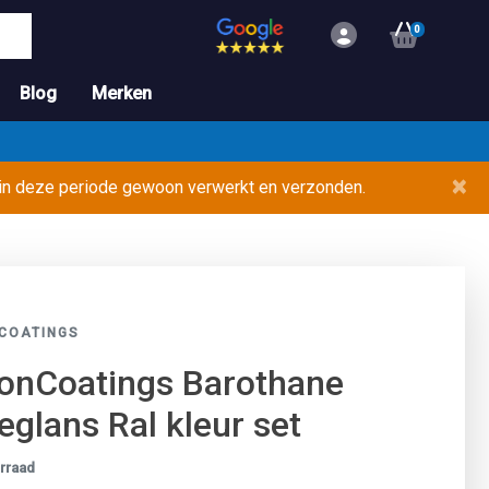
0
Blog
Merken
×
 in deze periode gewoon verwerkt en verzonden.
COATINGS
onCoatings Barothane
deglans Ral kleur set
rraad