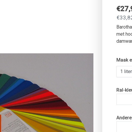
€27
€33,82
Barotha
met hoo
damwand
Maak e
Ral-kle
Andere 