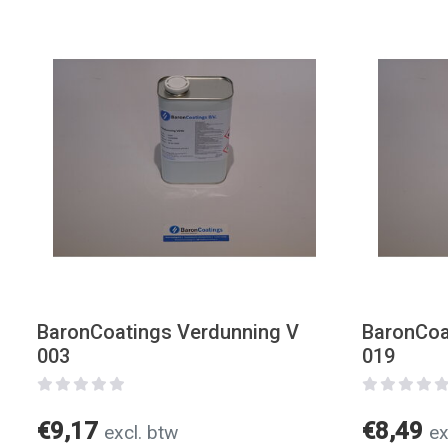
BaronCoatings Verdunning V
BaronCoa
003
019
€9,17
€8,49
excl. btw
ex