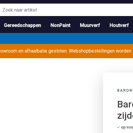
Gereedschappen
NonPaint
Muurverf
Houtverf
showroom en afhaalbalie gesloten. Webshopbestellingen worden
BARON
Bar
zij
op voo