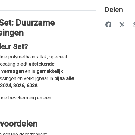
Delen
 Set: Duurzame
singen
leur Set?
ge polyurethaan-aflak, speciaal
coating biedt
uitstekende
d vermogen
en is
gemakkelijk
ssingen en verkrijgbaar in
bijna alle
 3024, 3026, 6038
.
urige bescherming en een
 voordelen
 schade door zonlicht.