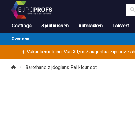
Coatings
Spuitbussen
Autolakken
Lakverf
Over ons
☀️ Vakantiemelding: Van 3 t/m 7 augustus zijn onze 
Barothane zijdeglans Ral kleur set