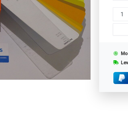
Mor
Lev